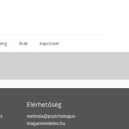
blog
Árak
Kapcsolat
Elérhetőség
és
melinda@pszichologus-
maganrendeles.hu