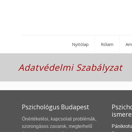
Nyitólap
Rólam
Am
Adatvédelmi Szabályzat
Pszichológus Budapest
Pszicho
ismere
Önértékelési, kapcsolati problémák,
szorongásos zavarok, megterhelő
Pánikroh