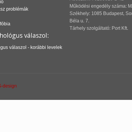
ió
Működési engedély száma: M
asz problémák
Székhely: 1085 Budapest, S
Béla u. 7.
 fóbia
Tárhely szolgáltató: Port Kft.
hológus válaszol:
gus válaszol - korábbi levelek
-design