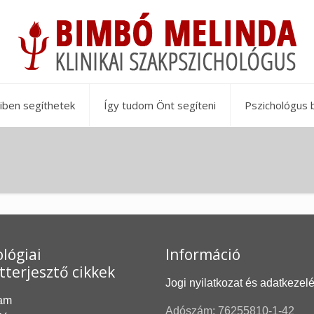
iben segíthetek
Így tudom Önt segíteni
Pszichológus 
lógiai
Információ
tterjesztő cikkek
Jogi nyilatkozat és adatkezel
am
Adószám: 76255810-1-42