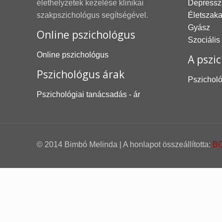
élethelyzetek kezelése klinikai
Depressz
szakpszichológus segítségével.
Életszak
Gyász
Online pszichológus
Szociális
Online pszichológus
A pszic
Pszichológus árak
Pszicholó
Pszichológiai tanácsadás - ár
© 2014 Bimbó Melinda | A honlapot összeállította:
BG