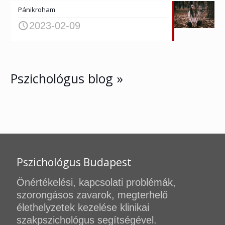
Pánikroham
2023-02-09
Pszichológus blog »
Pszichológus Budapest
Önértékelési, kapcsolati problémák,
szorongásos zavarok, megterhelő
élethelyzetek kezelése klinikai
szakpszichológus segítségével.