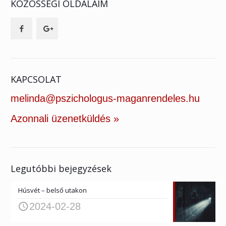
KÖZÖSSÉGI OLDALAIM
KAPCSOLAT
melinda@pszichologus-maganrendeles.hu
Azonnali üzenetküldés »
Legutóbbi bejegyzések
Húsvét – belső utakon
2024-02-28