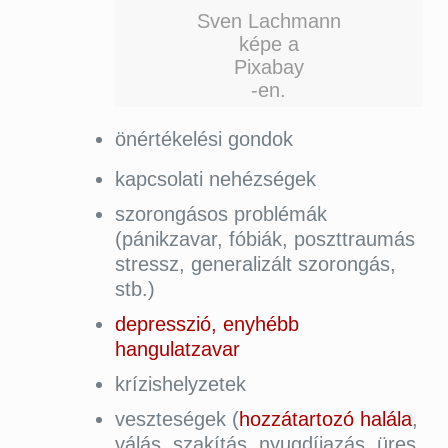
Sven Lachmann
képe a
Pixabay
-en.
önértékelési gondok
kapcsolati nehézségek
szorongásos problémák
(pánikzavar, fóbiák, poszttraumás
stressz, generalizált szorongás,
stb.)
depresszió, enyhébb
hangulatzavar
krízishelyzetek
veszteségek (
hozzátartozó halála
,
válás, szakítás, nyugdíjazás, üres