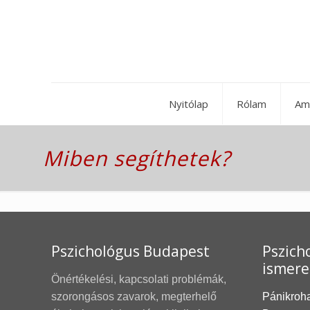
Nyitólap
Rólam
Am
Miben segíthetek?
Pszichológus Budapest
Pszicho
ismere
Önértékelési, kapcsolati problémák,
szorongásos zavarok, megterhelő
Pánikroh