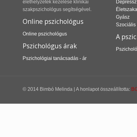
élethelyzetek kezelése klinikai
Depressz
szakpszichológus segítségével.
Életszak
Gyász
Online pszichológus
Szociális
Online pszichológus
A pszic
Pszichológus árak
Pszicholó
Pszichológiai tanácsadás - ár
© 2014 Bimbó Melinda | A honlapot összeállította:
BG