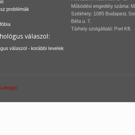
ió
Működési engedély száma: M
asz problémák
Székhely: 1085 Budapest, S
Béla u. 7.
 fóbia
Tárhely szolgáltató: Port Kft.
hológus válaszol:
gus válaszol - korábbi levelek
-design