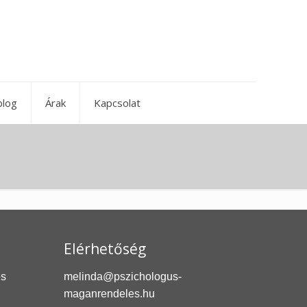
blog
Árak
Kapcsolat
Elérhetőség
és
melinda@pszichologus-
maganrendeles.hu