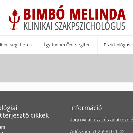
iben segíthetek
Így tudom Önt segíteni
Pszichológus 
lógiai
Információ
tterjesztő cikkek
Jogi nyilatkozat és adatkezel
am
Adószám: 76255810-1-42