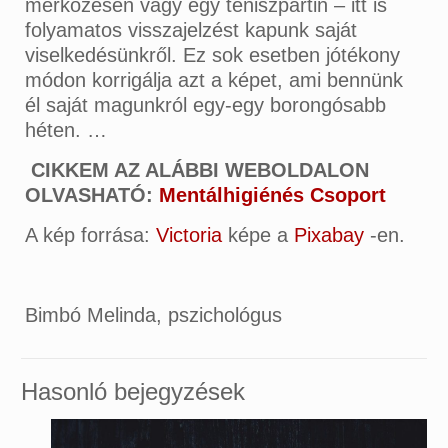
mérkőzésen vagy egy teniszpartin – itt is
folyamatos visszajelzést kapunk saját
viselkedésünkről. Ez sok esetben jótékony
módon korrigálja azt a képet, ami bennünk
él saját magunkról egy-egy borongósabb
héten. …
CIKKEM AZ ALÁBBI WEBOLDALON
OLVASHATÓ:
Mentálhigiénés Csoport
A kép forrása:
Victoria
képe a
Pixabay
-en.
Bimbó Melinda, pszichológus
Hasonló bejegyzések