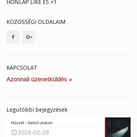
HONLAP LIKE ÉS +1
KÖZÖSSÉGI OLDALAIM
KAPCSOLAT
Azonnali üzenetküldés »
Legutóbbi bejegyzések
Húsvét – belső utakon
2024-02-28