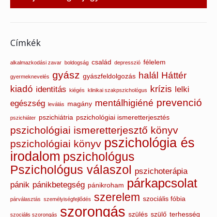
Címkék
család
félelem
alkalmazkodási zavar
boldogság
depresszió
gyász
halál
Háttér
gyászfeldolgozás
gyermeknevelés
kiadó
krízis
identitás
lelki
kiégés
klinikai szakpszichológus
prevenció
mentálhigiéné
egészség
magány
leválás
pszichiátria
pszichológiai ismeretterjesztés
pszichiáter
pszichológiai ismeretterjesztő könyv
pszichológia és
pszichológiai könyv
irodalom
pszichológus
Pszichológus válaszol
pszichoterápia
párkapcsolat
pánik
pánikbetegség
pánikroham
szerelem
szociális fóbia
párválasztás
személyiségfejlődés
szorongás
szülés
szülő
terhesség
szociális szorongás