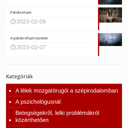
Pánikroham
2023-02-09
A pánikroham tünetei
2023-02-07
Kategóriák
A lélek mozgatórugói a szépirodalomban
A pszichológusnál
Betegségekről, lelki problémákról
közérthetően