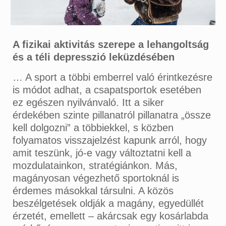
A fizikai aktivitás szerepe a lehangoltság
és a téli depresszió leküzdésében
… A sport a többi emberrel való érintkezésre
is módot adhat, a csapatsportok esetében
ez egészen nyilvánvaló. Itt a siker
érdekében szinte pillanatról pillanatra „össze
kell dolgozni” a többiekkel, s közben
folyamatos visszajelzést kapunk arról, hogy
amit teszünk, jó-e vagy változtatni kell a
mozdulatainkon, stratégiánkon. Más,
magányosan végezhető sportoknál is
érdemes másokkal társulni. A közös
beszélgetések oldják a magány, egyedüllét
érzetét, emellett – akárcsak egy kosárlabda