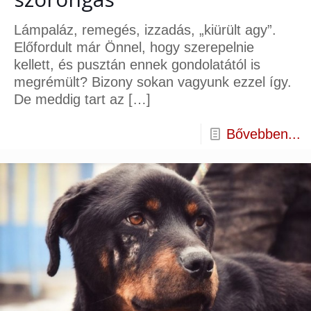
Lámpaláz, remegés, izzadás, „kiürült agy”.
Előfordult már Önnel, hogy szerepelnie
kellett, és pusztán ennek gondolatától is
megrémült? Bizony sokan vagyunk ezzel így.
De meddig tart az
[…]
Bővebben...