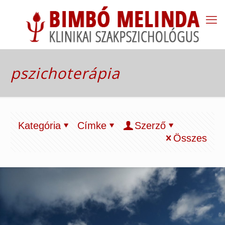
pszichoterápia
Kategória
Címke
Szerző
Összes