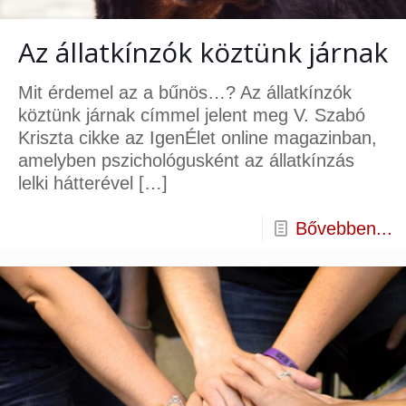
Az állatkínzók köztünk járnak
Mit érdemel az a bűnös…? Az állatkínzók
köztünk járnak címmel jelent meg V. Szabó
Kriszta cikke az IgenÉlet online magazinban,
amelyben pszichológusként az állatkínzás
lelki hátterével
[…]
Bővebben...