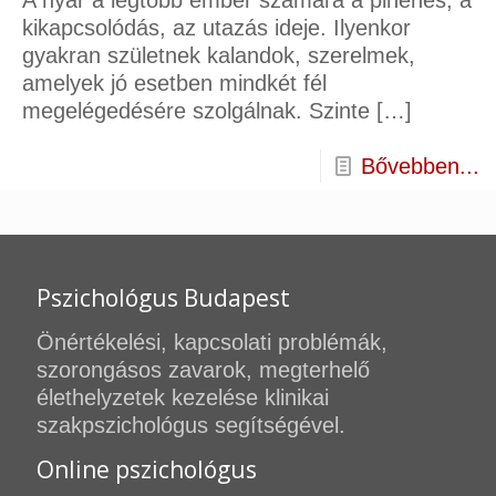
A nyár a legtöbb ember számára a pihenés, a
kikapcsolódás, az utazás ideje. Ilyenkor
gyakran születnek kalandok, szerelmek,
amelyek jó esetben mindkét fél
megelégedésére szolgálnak. Szinte
[…]
Bővebben...
Pszichológus Budapest
Önértékelési, kapcsolati problémák,
szorongásos zavarok, megterhelő
élethelyzetek kezelése klinikai
szakpszichológus segítségével.
Online pszichológus