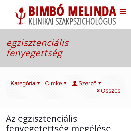
egzisztenciális
fenyegettség
Kategória
Címke
Szerző
Összes
Az egzisztenciális
fenyegetettség megélése