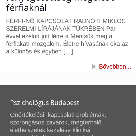
férfiaknál
FÉRFI-NŐ KAPCSOLAT RADNÓTI MIKLÓS
SZERELMI LÍRÁJÁNAK TÜKRÉBEN Pár
évvel ezelőtt jött létre a Mentsük meg a
férfiakat! mozgalom. Életre hívásának oka az
a különös és egyben
[…]
Bővebben...
Pszichológus Budapest
Önértékelési, kapcsolati problémák,
szorongásos zavarok, megterhelő
élethelyzetek kezelése klinikai