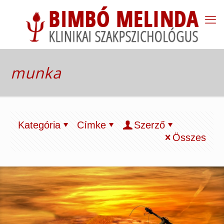
munka
Kategória
Címke
Szerző
Összes