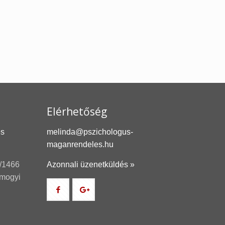
Elérhetőség
és
melinda@pszichologus-
maganrendeles.hu
/1466
Azonnali üzenetküldés »
omogyi