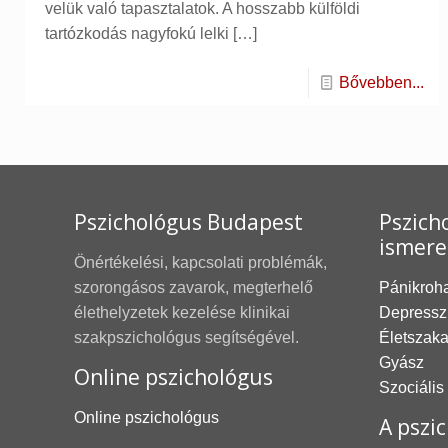
velük való tapasztalatok. A hosszabb külföldi
tartózkodás nagyfokú lelki
[…]
Bővebben...
Pszichológus Budapest
Pszicho
ismere
Önértékelési, kapcsolati problémák,
szorongásos zavarok, megterhelő
Pánikroh
élethelyzetek kezelése klinikai
Depressz
szakpszichológus segítségével.
Életszak
Gyász
Online pszichológus
Szociális
Online pszichológus
A pszic