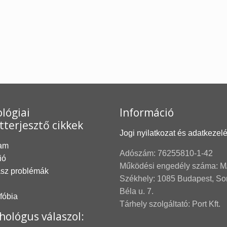
lógiai
Információ
tterjesztő cikkek
Jogi nyilatkozat és adatkezel
am
Adószám: 76255810-1-42
ió
Működési engedély száma: M
asz problémák
Székhely: 1085 Budapest, S
Béla u. 7.
 fóbia
Tárhely szolgáltató: Port Kft.
hológus válaszol: