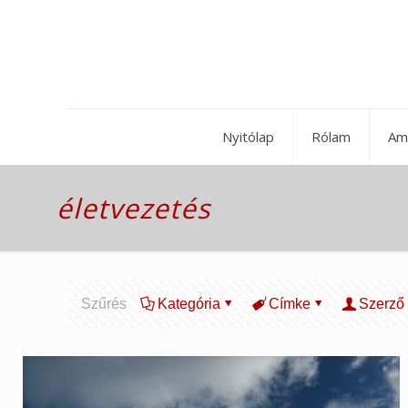
Nyitólap
Rólam
Am
életvezetés
Szűrés
Kategória
Címke
Szerző