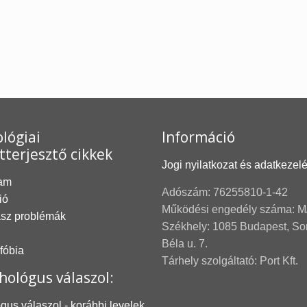
lógiai
Információ
tterjesztő cikkek
Jogi nyilatkozat és adatkezel
am
Adószám: 76255810-1-42
ió
Működési engedély száma: M
asz problémák
Székhely: 1085 Budapest, S
Béla u. 7.
 fóbia
Tárhely szolgáltató: Port Kft.
hológus válaszol:
gus válaszol - korábbi levelek