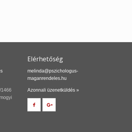
Elérhetőség
és
melinda@pszichologus-
maganrendeles.hu
/1466
Azonnali üzenetküldés »
omogyi