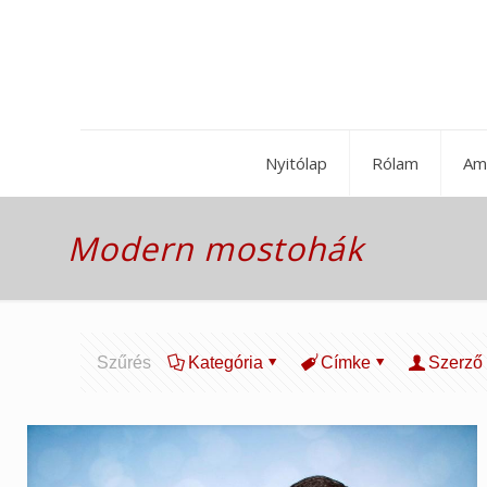
Nyitólap
Rólam
Am
Modern mostohák
Szűrés
Kategória
Címke
Szerző