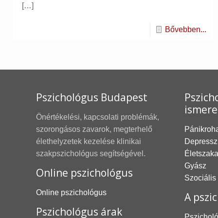
[…]
Bővebben...
Pszichológus Budapest
Pszicho
ismere
Önértékelési, kapcsolati problémák,
szorongásos zavarok, megterhelő
Pánikroh
élethelyzetek kezelése klinikai
Depressz
szakpszichológus segítségével.
Életszak
Gyász
Online pszichológus
Szociális
Online pszichológus
A pszic
Pszichológus árak
Pszicholó