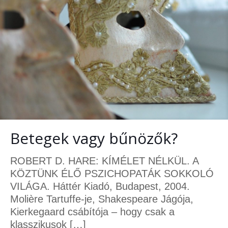
Betegek vagy bűnözők?
ROBERT D. HARE: KÍMÉLET NÉLKÜL. A
KÖZTÜNK ÉLŐ PSZICHOPATÁK SOKKOLÓ
VILÁGA. Háttér Kiadó, Budapest, 2004.
Molière Tartuffe-je, Shakespeare Jágója,
Kierkegaard csábítója – hogy csak a
klasszikusok
[…]