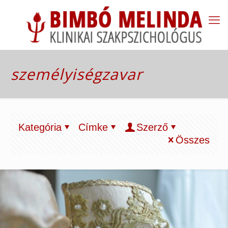
személyiségzavar
Kategória
Címke
Szerző
Összes