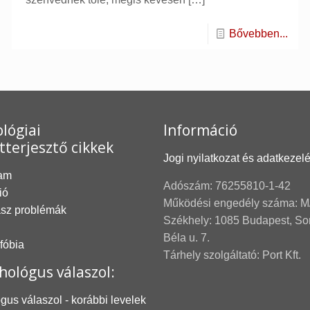
Bővebben...
lógiai
Információ
tterjesztő cikkek
Jogi nyilatkozat és adatkezel
am
Adószám: 76255810-1-42
ió
Működési engedély száma: M
asz problémák
Székhely: 1085 Budapest, S
Béla u. 7.
 fóbia
Tárhely szolgáltató: Port Kft.
hológus válaszol:
gus válaszol - korábbi levelek