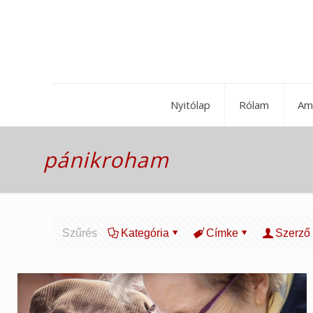
Nyitólap
Rólam
Am
pánikroham
Szűrés
Kategória
Címke
Szerző