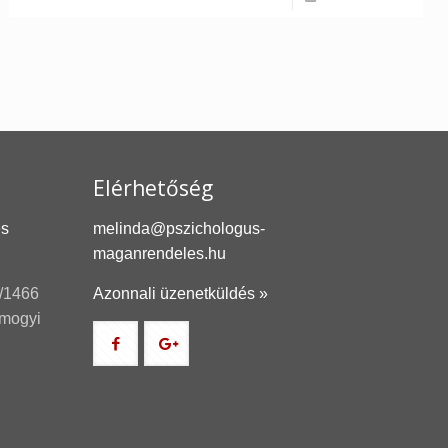
Elérhetőség
és
melinda@pszichologus-
maganrendeles.hu
/1466
Azonnali üzenetküldés »
omogyi