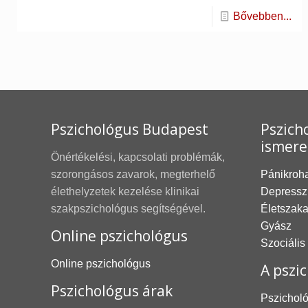
Bővebben...
Pszichológus Budapest
Pszicho
ismere
Önértékelési, kapcsolati problémák,
szorongásos zavarok, megterhelő
Pánikroh
élethelyzetek kezelése klinikai
Depressz
szakpszichológus segítségével.
Életszak
Gyász
Online pszichológus
Szociális
Online pszichológus
A pszic
Pszichológus árak
Pszicholó