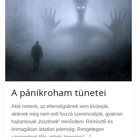
A pánikroham tünetei
Akik ismerik, az ellenségüknek sem kívánják,
akiknek még nem volt hozzá szerencséjük, gyakran
hajlamosak „hisztinek” minősíteni. Rémísztő és
önmagában ártatlan jelenség. Rengetegen
szenvednek tőle, mégis kevesen
[…]