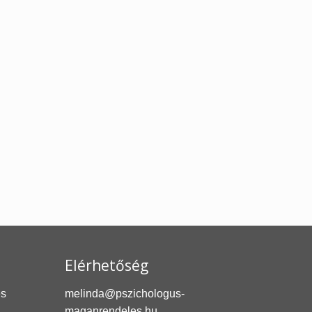
Elérhetőség
és
melinda@pszichologus-
maganrendeles.hu