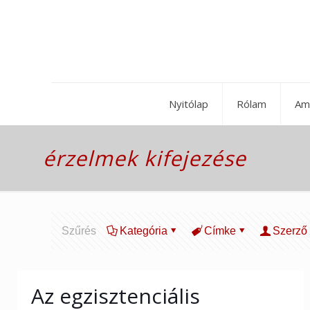
Nyitólap
Rólam
Am
érzelmek kifejezése
Szűrés
Kategória
Címke
Szerző
Az egzisztenciális