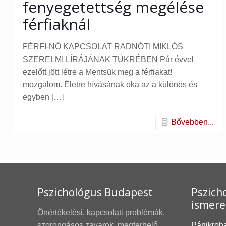
fenyegetettség megélése
férfiaknál
FÉRFI-NŐ KAPCSOLAT RADNÓTI MIKLÓS
SZERELMI LÍRÁJÁNAK TÜKRÉBEN Pár évvel
ezelőtt jött létre a Mentsük meg a férfiakat!
mozgalom. Életre hívásának oka az a különös és
egyben
[…]
Bővebben...
Pszichológus Budapest
Pszicho
ismere
Önértékelési, kapcsolati problémák,
szorongásos zavarok, megterhelő
Pánikroh