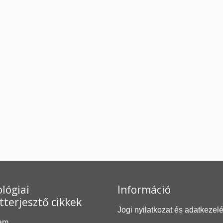
lógiai
Információ
tterjesztő cikkek
Jogi nyilatkozat és adatkezel
am