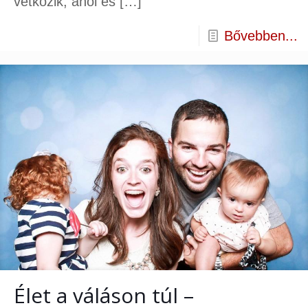
vetkőzik, ahol és
[…]
Bővebben...
Élet a váláson túl –