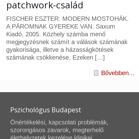
patchwork-család
FISCHER ESZTER: MODERN MOSTOHÁK.
A PÁROMNAK GYEREKE VAN. Saxum
Kiadó, 2005. Közhely számba menő
megjegyzésnek számít a válások számának
gyakorisága, illetve a házasságkötések
számának csökkenése. Ezeken
[…]
Bővebben...
Pszichológus Budapest
Önértékelési, kapcsolati problémák,
szorongásos zavarok, megterhelő
élethelyzetek kezelése klinikai