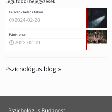
Legutóbbi bejegyzések
Húsvét – belső utakon
2024-02-28
Pánikroham
2023-02-09
Pszichológus blog »
Pszichológus Budapest