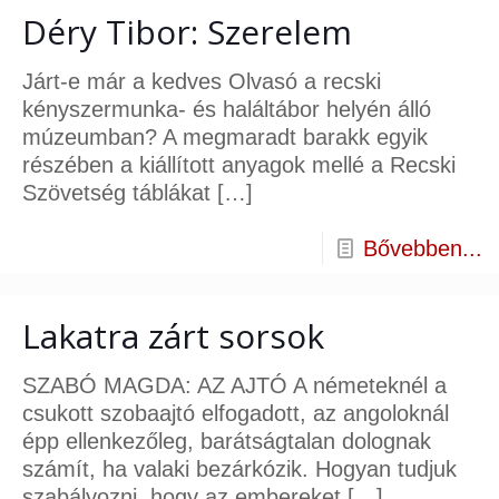
Déry Tibor: Szerelem
Járt-e már a kedves Olvasó a recski
kényszermunka- és haláltábor helyén álló
múzeumban? A megmaradt barakk egyik
részében a kiállított anyagok mellé a Recski
Szövetség táblákat
[…]
Bővebben...
Lakatra zárt sorsok
SZABÓ MAGDA: AZ AJTÓ A németeknél a
csukott szobaajtó elfogadott, az angoloknál
épp ellenkezőleg, barátságtalan dolognak
számít, ha valaki bezárkózik. Hogyan tudjuk
szabályozni, hogy az embereket
[…]