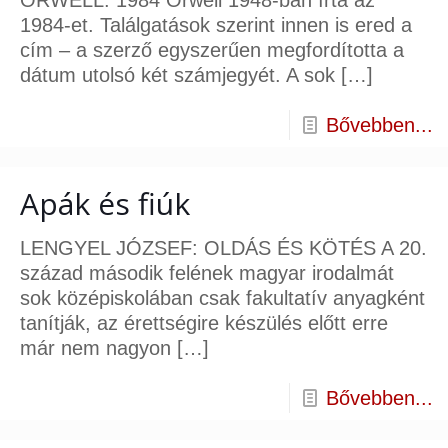
ORWELL: 1984 Orwell 1948-ban írta az
1984-et. Találgatások szerint innen is ered a
cím – a szerző egyszerűen megfordította a
dátum utolsó két számjegyét. A sok
[…]
Bővebben...
Apák és fiúk
LENGYEL JÓZSEF: OLDÁS ÉS KÖTÉS A 20.
század második felének magyar irodalmát
sok középiskolában csak fakultatív anyagként
tanítják, az érettségire készülés előtt erre
már nem nagyon
[…]
Bővebben...